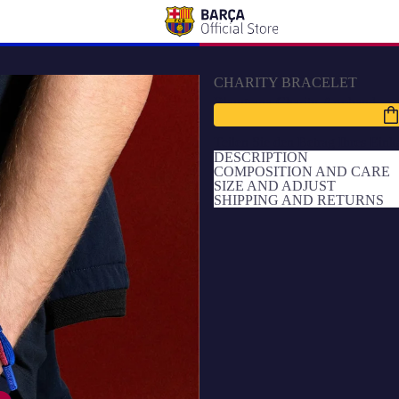
CHARITY BRACELET
Blaugrana-Charity-Armband
Teilen Sie den Betrag Ihres Ein
DESCRIPTION
COMPOSITION AND CARE
SIZE AND ADJUST
SHIPPING AND RETURNS