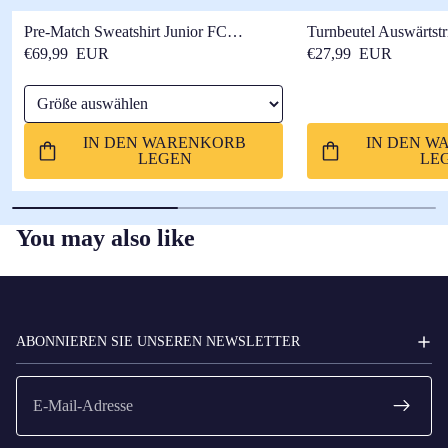
Pre-Match Sweatshirt Junior FC
Turnbeutel Auswärtstr
Barcelona x Kobe Bryant 25/26 –
Barcelona x Kobe Bry
€69,99 EUR
€27,99 EUR
Langarm
Größe auswählen
IN DEN WARENKORB
IN DEN W
LEGEN
LE
You may also like
FC
BARCELONA
ABONNIEREN SIE UNSEREN NEWSLETTER
E-
Mail