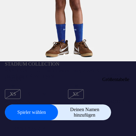
STADIUM COLLECTION
RASHFORD | UCL Junior away jersey 25/26 FC
Barcelona x Kobe Bryant
€79,99 EUR
GRÖSSE
Größentabelle
XS
S
M
L
XL
ANPASSEN
+
€20,00 EUR
Deinen Namen
Spieler wählen
hinzufügen
Spieler
wählen