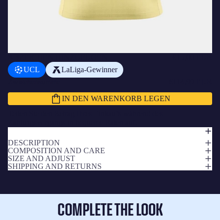
ABZEICHEN HINZUFÜGEN
+
€15,00 EUR
UCL
LaLiga-Gewinner
Zwischensumme
€114,99 EUR
IN DEN WARENKORB LEGEN
Teilen Sie den Betrag Ihres Einkaufs während des
Zahlungsvorgangs in bequeme Raten auf.
DESCRIPTION
COMPOSITION AND CARE
SIZE AND ADJUST
SHIPPING AND RETURNS
COMPLETE THE LOOK