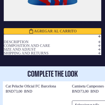
Subtotal
$167,00 BND
AGREGAR AL CARRITO
DESCRIPTION
COMPOSITION AND CARE
SIZE AND ADJUST
SHIPPING AND RETURNS
COMPLETE THE LOOK
Cat Peluche Oficial FC Barcelona
Camiseta Campeones 
Barça
BND73,00 BND
BND73,00 BND
Seleccionar talla