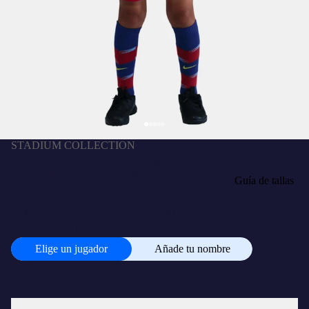
STADIUM COLLECTION
O. BATLLE |Conjunto cuarta equipación 25/26
FC Barcelona - Niño/a Pequeño/a
$130,00 BND
TALLA
Guía de tallas
XS
S
M
L
XL
PERSONALIZAR
+
$37,00 BND
Elige un jugador
Añade tu nombre
Elige
un
jugador