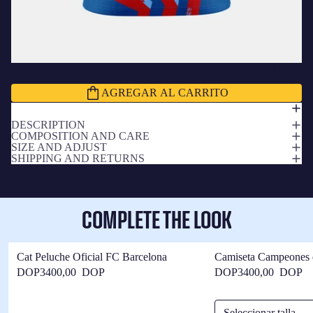
Subtotal
$7550.00 DOP
AGREGAR AL CARRITO
DESCRIPTION
COMPOSITION AND CARE
SIZE AND ADJUST
SHIPPING AND RETURNS
COMPLETE THE LOOK
Cat Peluche Oficial FC Barcelona
Camiseta Campeones 
Barça
DOP3400,00 DOP
DOP3400,00 DOP
Seleccionar talla