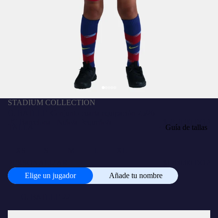
STADIUM COLLECTION
O. BATLLE |Conjunto cuarta equipación 25/26
FC Barcelona - Niño/a Pequeño/a
$5850.00 DOP
TALLA
Guía de tallas
XS
S
M
L
XL
PERSONALIZAR
+
$1700.00 DOP
Elige un jugador
Añade tu nombre
Elige
un
jugador