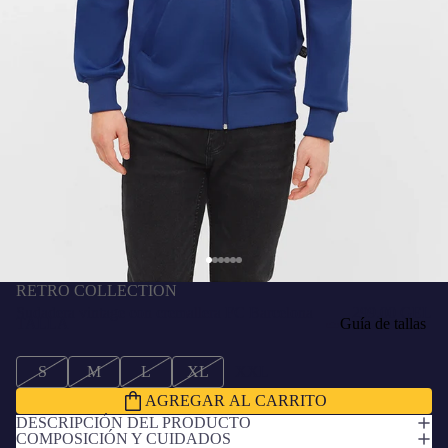
RETRO COLLECTION
Sudadera vintage con cremallera FC Barcelona
299.00 GEL
TALLA
Guía de tallas
S
M
L
XL
XXL
AGREGAR AL CARRITO
DESCRIPCIÓN DEL PRODUCTO
COMPOSICIÓN Y CUIDADOS