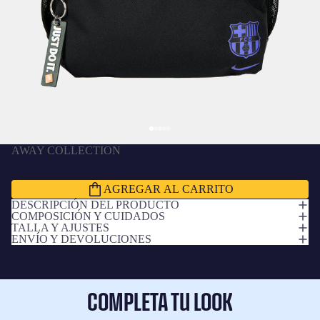
AWAY COLLECTION
Mochila pequeña Nike segunda equipación F.C.
Barcelona x Kobe Bryant
€41,99 EUR
AGREGAR AL CARRITO
DESCRIPCIÓN DEL PRODUCTO
COMPOSICIÓN Y CUIDADOS
TALLA Y AJUSTES
ENVÍO Y DEVOLUCIONES
COMPLETA TU LOOK