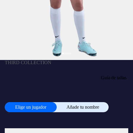
THIRD COLLECTION
KIKA | Liga F Women's third jersey 25/26 FC
Barcelona T90 - Player's Edition
kr.1400,00 DKK
TALLA
Guía de tallas
XS
S
M
L
XL
PERSONALIZAR
+
kr.185,00 DKK
Elige un jugador
Añade tu nombre
Elige
un
jugador