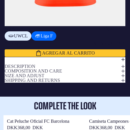
AÑADIR ESCUDO
+
kr.46,00 DKK
UWCL
Liga F
Subtotal
kr.1631,00 DKK
AGREGAR AL CARRITO
DESCRIPTION
COMPOSITION AND CARE
SIZE AND ADJUST
SHIPPING AND RETURNS
COMPLETE THE LOOK
Cat Peluche Oficial FC Barcelona
Camiseta Campeones 
Barça
DKK368,00 DKK
DKK368,00 DKK