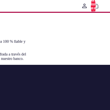
Total de
artículos
en el
carrito: 0
a 100 % fiable y
frada a través del
 nuestro banco.