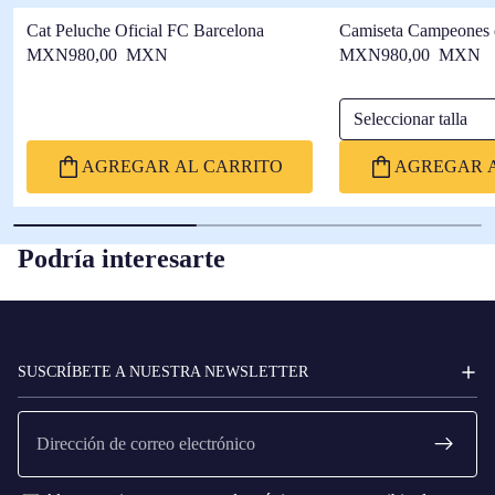
Cat Peluche Oficial FC Barcelona
Camiseta Campeones 
Barça
MXN980,00 MXN
MXN980,00 MXN
Seleccionar talla
AGREGAR AL CARRITO
AGREGAR A
Podría interesarte
FC
BARCELONA
SUSCRÍBETE A NUESTRA NEWSLETTER
Correo
electrónico