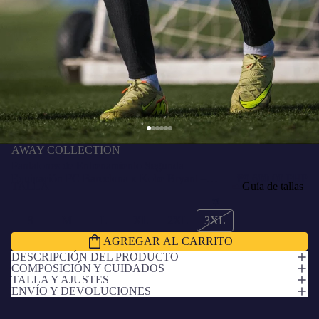
AWAY COLLECTION
Pantalones de Entrenamiento Segunda
Equipación FC Barcelona x Kobe Bryant –
₱9,600.00 PHP
TALLA
Guía de tallas
Edición Jugador
S
M
L
XL
2XL
3XL
AGREGAR AL CARRITO
DESCRIPCIÓN DEL PRODUCTO
COMPOSICIÓN Y CUIDADOS
TALLA Y AJUSTES
ENVÍO Y DEVOLUCIONES