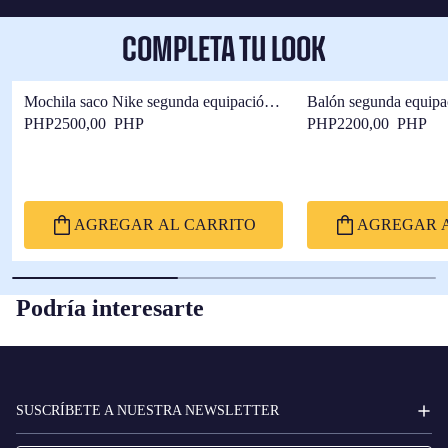
COMPLETA TU LOOK
Mochila saco Nike segunda equipación
Balón segunda equipa
F.C Barcelona x Kobe Bryant
Barcelona x Kobe Bry
PHP2500,00 PHP
PHP2200,00 PHP
AGREGAR AL CARRITO
AGREGAR A
Podría interesarte
FC
BARCELONA
SUSCRÍBETE A NUESTRA NEWSLETTER