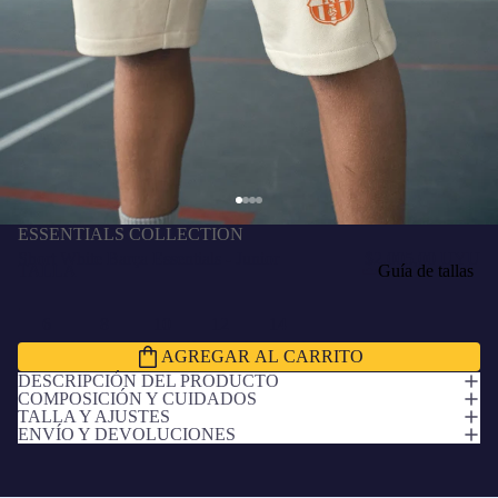
ESSENTIALS COLLECTION
Short White Barça Essentials - Junior
$2.005,00 UYU
TALLA
Guía de tallas
6
8
10
12
14
AGREGAR AL CARRITO
DESCRIPCIÓN DEL PRODUCTO
COMPOSICIÓN Y CUIDADOS
TALLA Y AJUSTES
ENVÍO Y DEVOLUCIONES