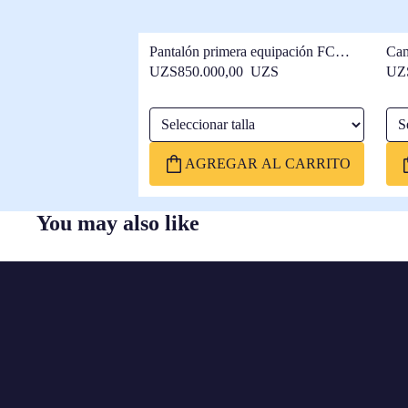
Pantalón primera equipación FC
Cam
Barcelona 25/26- Mujer
25/
UZS850.000,00 UZS
UZ
Seleccionar talla
Sele
AGREGAR AL CARRITO
You may also like
FC
BARCELONA