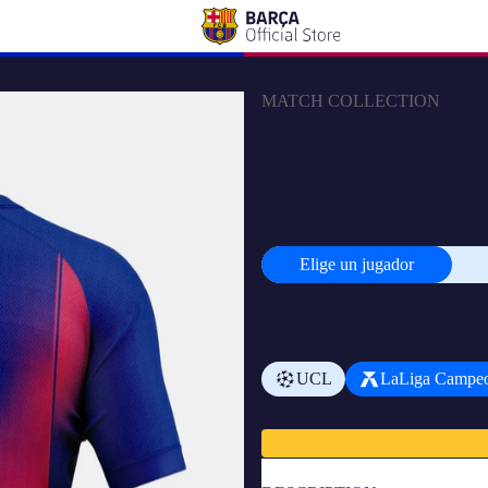
MATCH COLLECTION
BALDE | La Liga Camiseta muje
Barcelona - Edición Jugador
TALLA
XS
S
M
L
PERSONALIZAR
Elige un jugador
Elige
un
jugador
AÑADIR ESCUDO
UCL
LaLiga Campe
Subtotal