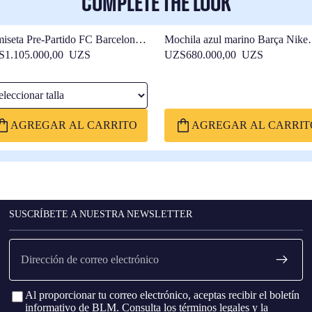
COMPLETE THE LOOK
iseta Pre-Partido FC Barcelona
Mochila azul marino Barça Nike
26 - Mujer
25/26
S1.105.000,00 UZS
UZS680.000,00 UZS
ccionar talla
AGREGAR AL CARRITO
AGREGAR AL CARRIT
SUSCRÍBETE A NUESTRA NEWSLETTER
Correo
electrónico
Al proporcionar tu correo electrónico, aceptas recibir el boletín
informativo de BLM. Consulta los
términos legales
y la