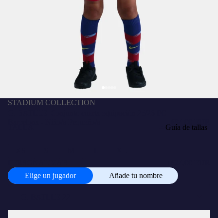
STADIUM COLLECTION
O. BATLLE |Conjunto cuarta equipación 25/26 FC
Barcelona - Niño/a Pequeño/a
€84,00 EUR
TALLA
Guía de tallas
XS
S
M
L
XL
PERSONALIZAR
+
€24,00 EUR
Elige un jugador
Añade tu nombre
Elige
un
jugador