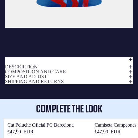
Subtotal
€108,00 EUR
DESCRIPTION
COMPOSITION AND CARE
SIZE AND ADJUST
SHIPPING AND RETURNS
COMPLETE THE LOOK
Cat Peluche Oficial FC Barcelona
Camiseta Campeones 
Barça
€47,99 EUR
€47,99 EUR