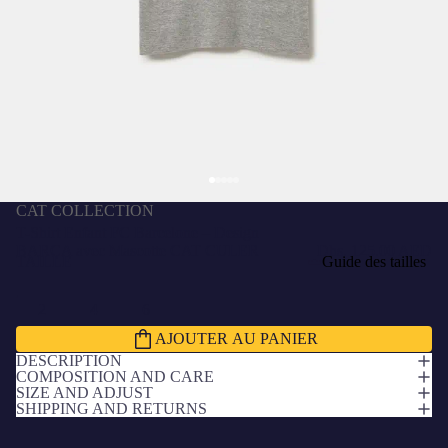
CAT COLLECTION
T-Shirt Enfant FC Barcelone – Design
BARÇA avec Mascotte CAT CULER
Dhs. 125.00 AED
TAILLE
Guide des tailles
2
4
6
AJOUTER AU PANIER
DESCRIPTION
COMPOSITION AND CARE
SIZE AND ADJUST
SHIPPING AND RETURNS