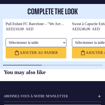
COMPLETE THE LOOK
Pull Enfant FC Barcelone – "We Are
Sweat à Capuche Enf
Barça" avec Design de CAT CULER
– Mascotte CAT CUL
AED210,00 AED
AED240,00 AED
Sélectionner la taille
Sélectionner la taille
AJOUTER AU PANIER
AJOUTER 
You may also like
FC
BARCELONA
ABONNEZ-VOUS À NOTRE NEWSLETTER