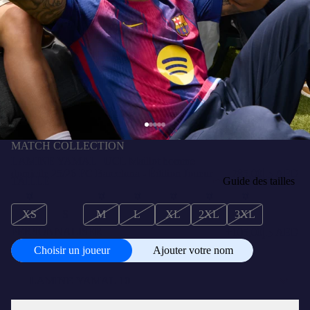
MATCH COLLECTION
LAMINE YAMAL | UCL Maillot homme
domicile 25/26 FC Barcelona - Édition Joueur
د.إ785,00 AED
TAILLE
Guide des tailles
XS
S
M
L
XL
2XL
3XL
+
PERSONNALISER
د.إ105,00 AED
Choisir un joueur
Ajouter votre nom
Choisir
un
joueur