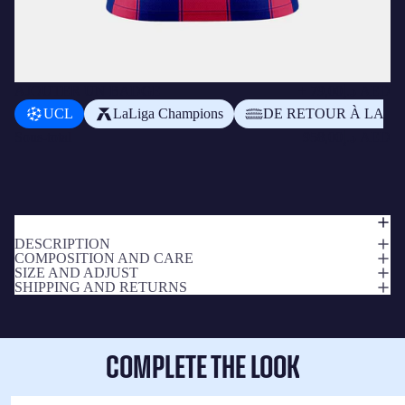
AJOUTER UN BADGE
+
د.إ79,00 AED
UCL
LaLiga Champions
DE RETOUR À LA M
Sous-total
د.إ958,00 AED
DESCRIPTION
COMPOSITION AND CARE
SIZE AND ADJUST
SHIPPING AND RETURNS
COMPLETE THE LOOK