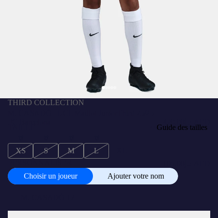
THIRD COLLECTION
M. CASADÓ | UCL Maillot JuniorThird 25/25
FC Barcelona
د.إ420,00 AED
TAILLE
Guide des tailles
XS
S
M
L
XL
+
PERSONNALISER
د.إ105,00 AED
Choisir un joueur
Ajouter votre nom
Choisir
un
joueur