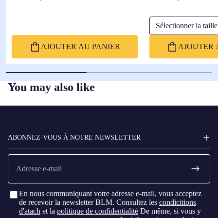
Sélectionner la taille
AJOUTER AU PANIER
AJOUTER 
You may also like
FC
BARCELONA
ABONNEZ-VOUS À NOTRE NEWSLETTER
E-
mail
En nous communiquant votre adresse e-mail, vous acceptez
de recevoir la newsletter BLM. Consultez les
condicitions
d'atach
et la
politique de confidentialité
De même, si vous y