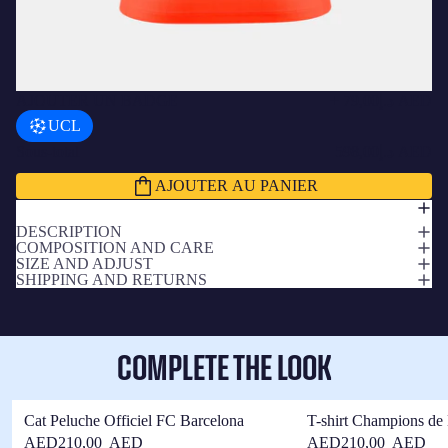
AJOUTER UN BADGE
+
د.إ79,00 AED
UCL
Sous-total
د.إ598,00 AED
AJOUTER AU PANIER
DESCRIPTION
COMPOSITION AND CARE
SIZE AND ADJUST
SHIPPING AND RETURNS
COMPLETE THE LOOK
Cat Peluche Officiel FC Barcelona
T-shirt Champions de
Barça
AED210,00 AED
AED210,00 AED