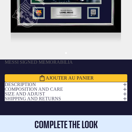
MESSI SIGNED MEMORABILIA
Photographie encadrée du FC Barcelone
signée par Lionel Messi – Vainqueur du
Dhs. 9,450.00 AED
AJOUTER AU PANIER
Ballon d’Or 2023
DESCRIPTION
COMPOSITION AND CARE
SIZE AND ADJUST
SHIPPING AND RETURNS
COMPLETE THE LOOK