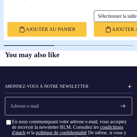
Sélectionner la taille
AJOUTER AU PANIER
AJOUTER 
You may also like
FC
BARCELONA
ABONNEZ-VOUS À NOTRE NEWSLETTER
E-
mail
En nous communiquant votre adresse e-mail, vous acceptez
de recevoir la newsletter BLM. Consultez les
condicitions
d'atach
et la
politique de confidentialité
De même, si vous y