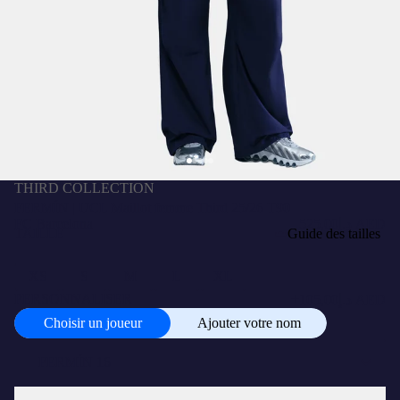
THIRD COLLECTION
FERMÍN | UCL Maillot femme Third 25/26 T90
FC Barcelona
د.إ525,00 AED
TAILLE
Guide des tailles
XS
S
M
L
XL
+
PERSONNALISER
د.إ105,00 AED
Choisir un joueur
Ajouter votre nom
Choisir
un
joueur