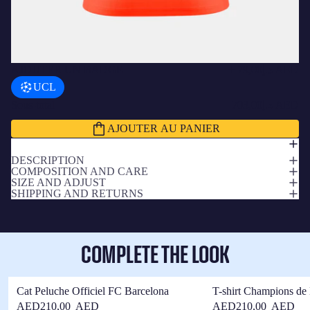
AJOUTER UN BADGE
+
د.إ79,00 AED
UCL
Sous-total
د.إ703,00 AED
AJOUTER AU PANIER
DESCRIPTION
COMPOSITION AND CARE
SIZE AND ADJUST
SHIPPING AND RETURNS
COMPLETE THE LOOK
Cat Peluche Officiel FC Barcelona
T-shirt Champions de
Barça
AED210,00 AED
AED210,00 AED