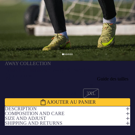
AWAY COLLECTION
Pantalon d’Entraînement Away FC Barcelone –
Édition Joueur
$424.00 XCD
TAILLE
Guide des tailles
S
M
L
XL
2XL
3XL
AJOUTER AU PANIER
DESCRIPTION
COMPOSITION AND CARE
SIZE AND ADJUST
SHIPPING AND RETURNS