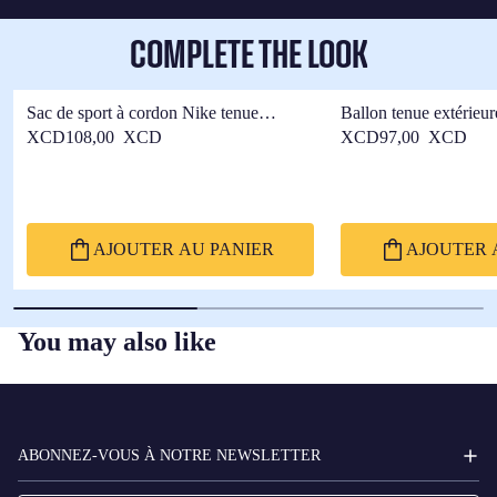
COMPLETE THE LOOK
Sac de sport à cordon Nike tenue
Ballon tenue extérieu
extérieure F.C Barcelona x Kobe Bryant
Barcelona x Kobe Bry
XCD108,00 XCD
XCD97,00 XCD
AJOUTER AU PANIER
AJOUTER 
You may also like
FC
BARCELONA
ABONNEZ-VOUS À NOTRE NEWSLETTER