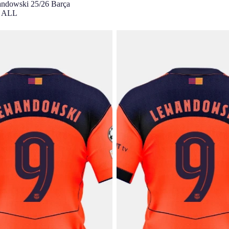
ndowski 25/26 Barça
0 ALL
I |UCL Maillot JuniorThird
LEWANDOWSKI |UCL Maillot Ju
celona - Édition Joueur
25/25 FC Barcelona