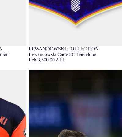
N
LEWANDOWSKI COLLECTION
Épuisé
Barça Exclusif
nfant
Lewandowski Carte FC Barcelone
Lek 3,500.00 ALL
ird 25/26
LEWANDOWSKI |UCL Maillot Third 25/26
T90 FC Barcelona - Édition Joueur