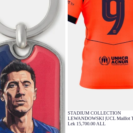
STADIUM COLLECTION
LEWANDOWSKI |UCL Maillot Th
T90 FC Barcelona
Lek 15,700.00 ALL