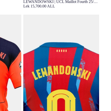
LEWANDOWSKI | UCL Maillot Fourth 25/26
FC Barcelona
Lek 15,700.00 ALL
niorThird
LEWANDOWSKI | UCL Maillot Fourth 25/26
FC Barcelona - Junior