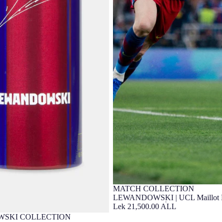
MATCH COLLECTION
Édition Joueur
LEWANDOWSKI | UCL Maillot F
FC Barcelona - Édition Joueur
Lek 21,500.00 ALL
SKI COLLECTION