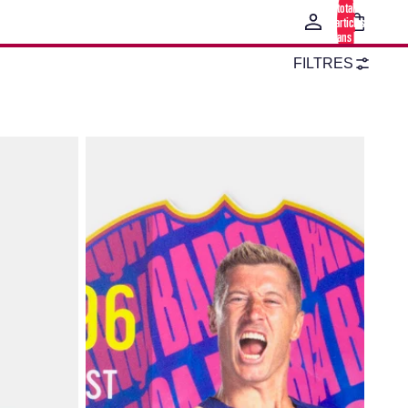
total
d’articles
dans le
panier: 0
FILTRES
nfant
Lewandowski Carte FC Barcelone