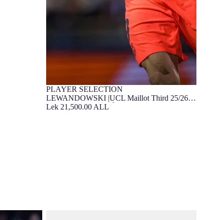
PLAYER SELECTION
Édition Joueur
LEWANDOWSKI |UCL Maillot Third 25/26
T90 FC Barcelona - Édition Joueur
Lek 21,500.00 ALL
ourth 25/26
LEWANDOWSKI | UCL Maillot Fourth 25/26