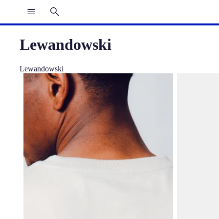
Lewandowski
Lewandowski
T-shirt Écru Joueurs Barça
Casquette L