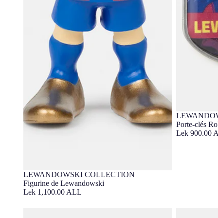
LEWANDOW
Porte-clés R
Lek 900.00 
LEWANDOWSKI COLLECTION
Épuisé
Figurine de Lewandowski
Lek 1,100.00 ALL
Joueur de football Lewandowski Barça
Gourde Lewa