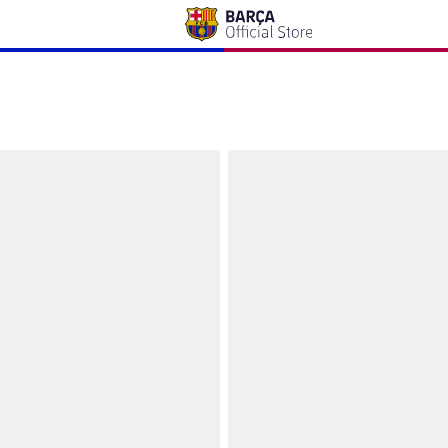
ewandowski Barça
Casquette Lewandowski Barça - E