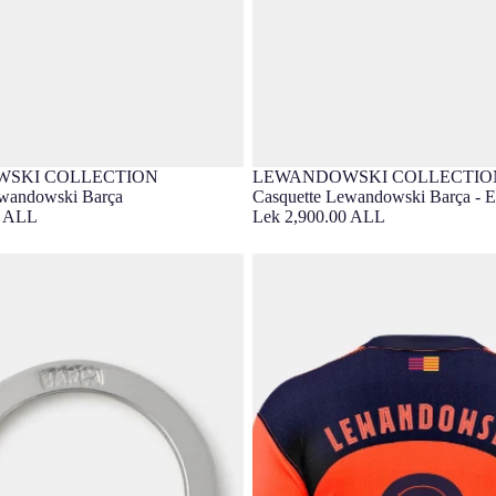
SKI COLLECTION
LEWANDOWSKI COLLECTIO
lusif
Barça Exclusif
ewandowski Barça
Casquette Lewandowski Barça - E
0 ALL
Lek 2,900.00 ALL
obert Lewandowski FC Barcelona
LEWANDOWSKI |UCL Maillot Th
T90 FC Barcelona