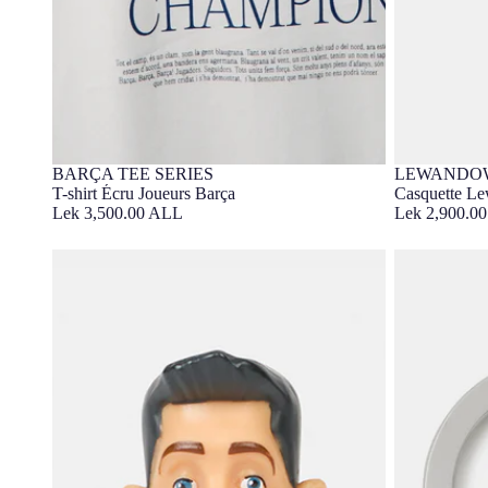
BARÇA TEE SERIES
LEWANDOW
Barça Exclusif
Barça Exc
T-shirt Écru Joueurs Barça
Casquette L
Lek 3,500.00 ALL
Lek 2,900.0
Figurine de Lewandowski
Porte-clés R