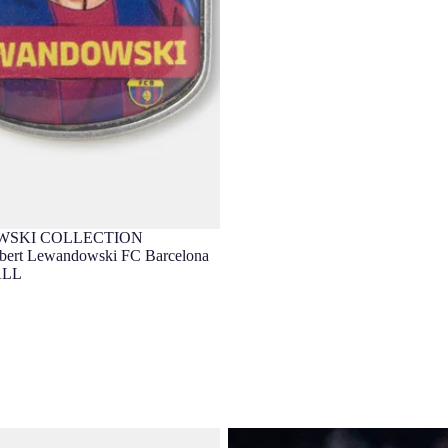
SKI COLLECTION
obert Lewandowski FC Barcelona
ALL
ndowski 25/26 Barça
LEWANDOWSKI | UCL Maillot F