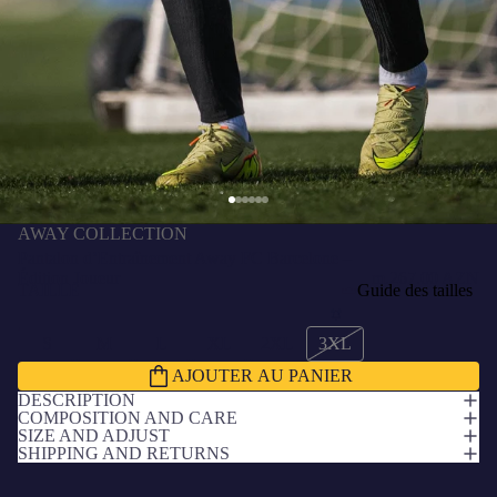
AWAY COLLECTION
Pantalon d’Entraînement Away FC Barcelone –
Édition Joueur
m.267.00 AZN
TAILLE
Guide des tailles
S
M
L
XL
2XL
3XL
AJOUTER AU PANIER
DESCRIPTION
COMPOSITION AND CARE
SIZE AND ADJUST
SHIPPING AND RETURNS