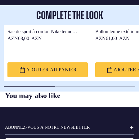
COMPLETE THE LOOK
Sac de sport à cordon Nike tenue
Ballon tenue extérieu
extérieure F.C Barcelona x Kobe Bryant
Barcelona x Kobe Bry
AZN68,00 AZN
AZN61,00 AZN
AJOUTER AU PANIER
AJOUTER 
You may also like
FC
BARCELONA
ABONNEZ-VOUS À NOTRE NEWSLETTER