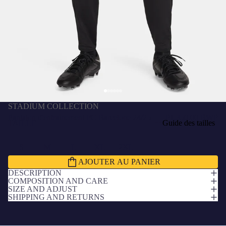
STADIUM COLLECTION
Pantalon d'entrainement FC Barcelone 24/25
P1,350.00 BWP
TAILLE
Guide des tailles
S
M
L
XL
2XL
AJOUTER AU PANIER
DESCRIPTION
COMPOSITION AND CARE
SIZE AND ADJUST
SHIPPING AND RETURNS