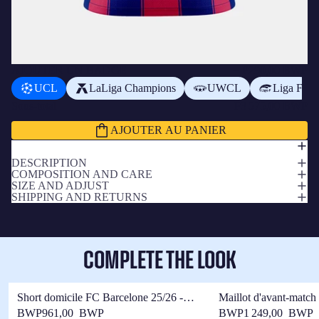
AJOUTER UN BADGE
+
P290,00 BWP
UCL
LaLiga Champions
UWCL
Liga F
Sous-total
P3 575,00 BWP
AJOUTER AU PANIER
DESCRIPTION
COMPOSITION AND CARE
SIZE AND ADJUST
SHIPPING AND RETURNS
COMPLETE THE LOOK
Short domicile FC Barcelone 25/26 -
Maillot d'avant-matc
Femme
25/26 - Femme
BWP961,00 BWP
BWP1 249,00 BWP