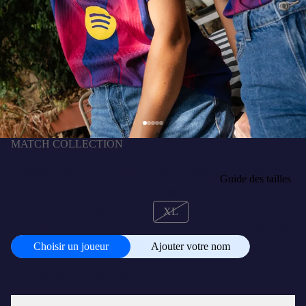
MATCH COLLECTION
LAMINE YAMAL | UCL Maillot femme
domicile 25/26 FC Barcelona - Édition Joueur
P2 900,00 BWP
TAILLE
Guide des tailles
XS
S
M
L
XL
PERSONNALISER
+
P385,00 BWP
Choisir un joueur
Ajouter votre nom
Choisir
un
joueur