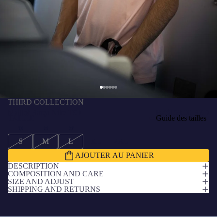
THIRD COLLECTION
Maillot Barça Nike T90
BZ$158.00 BZD
TAILLE
Guide des tailles
S
M
L
XL
2XL
AJOUTER AU PANIER
DESCRIPTION
COMPOSITION AND CARE
SIZE AND ADJUST
SHIPPING AND RETURNS