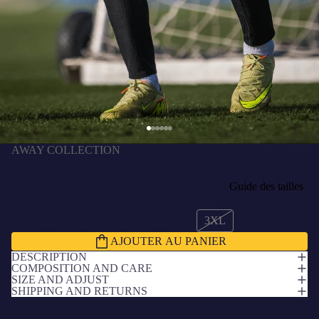
AWAY COLLECTION
Pantalon d’Entraînement Away FC Barcelone –
Édition Joueur
€131,99 EUR
TAILLE
Guide des tailles
S
M
L
XL
2XL
3XL
AJOUTER AU PANIER
DESCRIPTION
COMPOSITION AND CARE
SIZE AND ADJUST
SHIPPING AND RETURNS