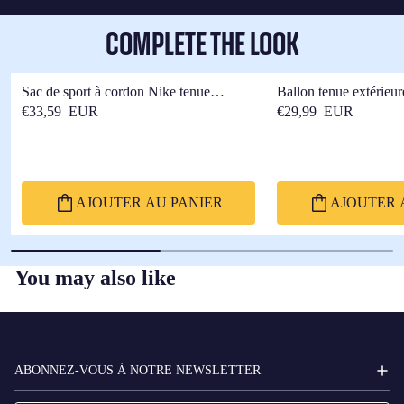
COMPLETE THE LOOK
Sac de sport à cordon Nike tenue
Ballon tenue extérieu
extérieure F.C Barcelona x Kobe Bryant
Barcelona x Kobe Bry
€33,59 EUR
€29,99 EUR
AJOUTER AU PANIER
AJOUTER 
You may also like
FC
BARCELONA
ABONNEZ-VOUS À NOTRE NEWSLETTER