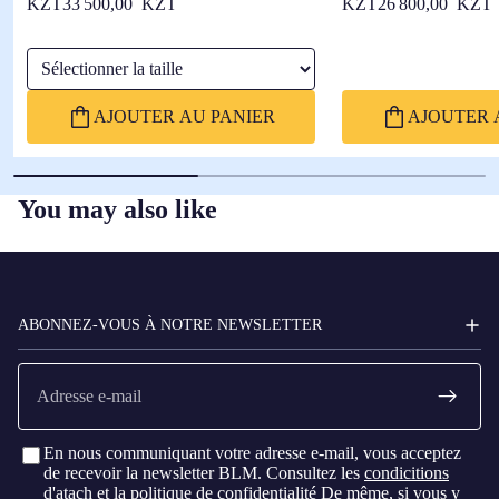
KZT33 500,00 KZT
KZT26 800,00 KZT
Sélectionner la taille
AJOUTER AU PANIER
AJOUTER 
You may also like
FC
BARCELONA
ABONNEZ-VOUS À NOTRE NEWSLETTER
E-
mail
En nous communiquant votre adresse e-mail, vous acceptez
de recevoir la newsletter BLM. Consultez les
condicitions
d'atach
et la
politique de confidentialité
De même, si vous y