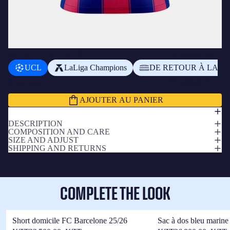
AJOUTER UN BADGE
+
₸10 100,00 KZT
UCL
LaLiga Champions
DE RETOUR À LA M
₸81 200,00 KZT
Sous-total
AJOUTER AU PANIER
DESCRIPTION
COMPOSITION AND CARE
SIZE AND ADJUST
SHIPPING AND RETURNS
COMPLETE THE LOOK
Short domicile FC Barcelone 25/26
Sac à dos bleu marine