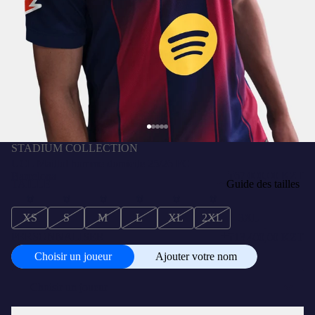
STADIUM COLLECTION
UCL Maillot homme domicile 25/26 FC
₸67 000,00 KZT
Barcelona
TAILLE
Guide des tailles
XS
S
M
L
XL
2XL
3XL
+
PERSONNALISER
₸13 400,00 KZT
Choisir un joueur
Ajouter votre nom
Choisir
un
joueur