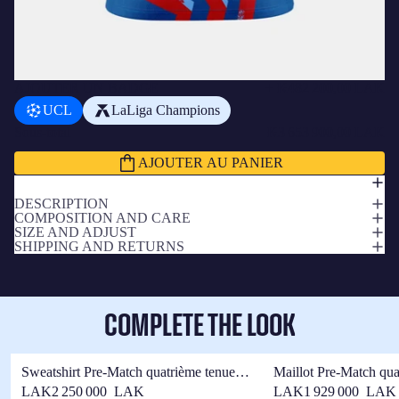
AJOUTER UN BADGE
+
₭482 200,00 LAK
UCL
LaLiga Champions
Sous-total
₭3 653 900,00 LAK
AJOUTER AU PANIER
DESCRIPTION
COMPOSITION AND CARE
SIZE AND ADJUST
SHIPPING AND RETURNS
COMPLETE THE LOOK
Sweatshirt Pre-Match quatrième tenue
Maillot Pre-Match qua
Junior FC Barcelone 25/26
Junior FC Barcelone 
LAK2 250 000 LAK
LAK1 929 000 LAK