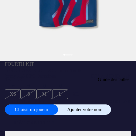
FOURTH KIT
JOÃO CANCELO | UCL Junior fourth
jersey 25/26 FC Barcelona
₭2 571 400,00 LAK
TAILLE
Guide des tailles
XS
S
M
L
XL
PERSONNALISER
+
₭643 000,00 LAK
Choisir un joueur
Ajouter votre nom
Choisir
un
joueur