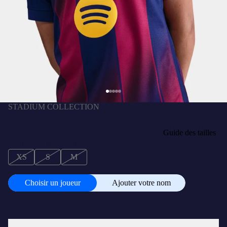
STADIUM COLLECTION
RASHFORD | Back Home La Liga Junior
home jersey 25/26 FC Barcelona
₭2 571 400,00 LAK
TAILLE
Guide des tailles
XS
S
M
L
XL
PERSONNALISER
+
₭643 000,00 LAK
Choisir un joueur
Ajouter votre nom
Choisir
un
joueur