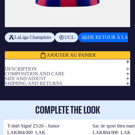
AJOUTER UN BADGE
+
₭964 400,00 LAK
LaLiga Champions
UCL
DE RETOUR À LA M
Sous-total
₭4 021 200,00 LAK
AJOUTER AU PANIER
DESCRIPTION
COMPOSITION AND CARE
SIZE AND ADJUST
SHIPPING AND RETURNS
COMPLETE THE LOOK
T-shirt Signé 25/26 - Junior
Sac de sport bleu mar
25/26
LAK804 000 LAK
LAK804 000 LAK