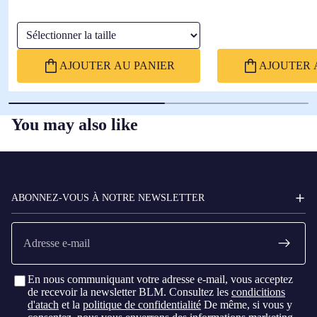
Sélectionner la taille
AJOUTER AU PANIER
AJOUTER 
You may also like
FC
BARCELONA
ABONNEZ-VOUS À NOTRE NEWSLETTER
E-
mail
En nous communiquant votre adresse e-mail, vous acceptez
de recevoir la newsletter BLM. Consultez les
condicitions
d'atach
et la
politique de confidentialité
De même, si vous y