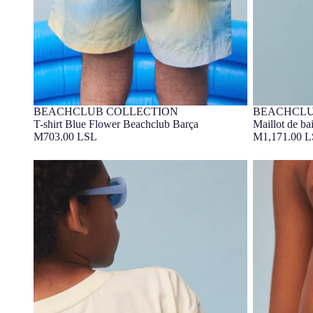
BEACHCLUB COLLECTION
BEACHCLU
Barça Exclusif
Barça Exc
T-shirt Blue Flower Beachclub Barça
Maillot de b
M703.00 LSL
M1,171.00 
T-shirt Lime Beachclub Barça
Maillot de b