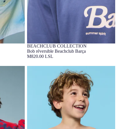
BEACHCLUB COLLECTION
Barça Exclusif
Bob réversible Beachclub Barça
M820.00 LSL
rça
Short de bain Blue Cat Barça