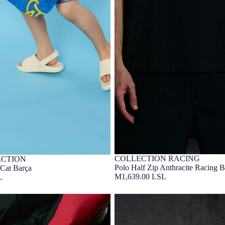
COLLECTION RACING
ECTION
Unités limitées
Barça Exclusif
lusif
Polo Half Zip Anthracite Racing 
Cat Barça
M1,639.00 LSL
L
r Racing Barça
Sweat Crew Nylon Racing Barça