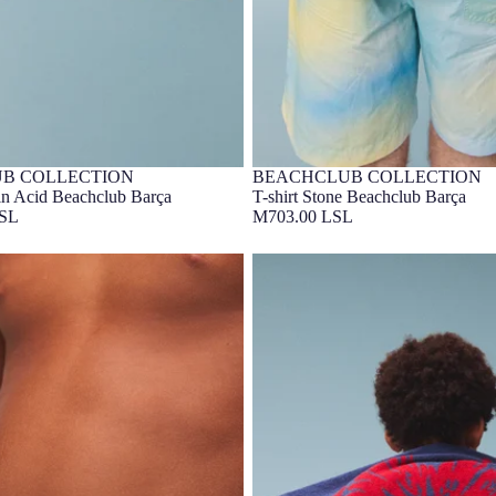
B COLLECTION
BEACHCLUB COLLECTION
lusif
Barça Exclusif
ain Acid Beachclub Barça
T-shirt Stone Beachclub Barça
LSL
M703.00 LSL
ain Acid Beachclub Barça
Serviette Blaugrana Beachclub Ba