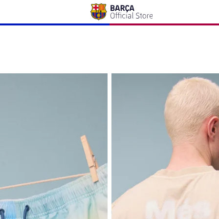
ain Acid Beachclub Barça
T-shirt Stone Beachclub Barça