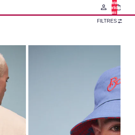
total
d’articles
dans le
panier: 0
FILTRES
Bob réversible Beachclub Barça