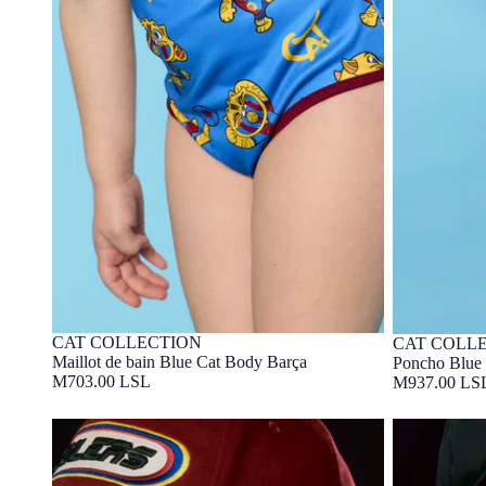
CAT COLLECTION
CAT COLL
3-7 ANS
Barça Exclusif
3-7 ANS
Barça Exc
Maillot de bain Blue Cat Body Barça
Poncho Blue 
M703.00 LSL
M937.00 LS
Casquette Burgundy Racing Barça
Pantalon Noi