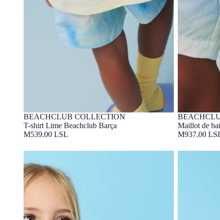
BEACHCLUB COLLECTION
BEACHCLU
7-16 ANS
Barça Exclusif
7-16 ANS
Barça Exc
T-shirt Lime Beachclub Barça
Maillot de b
M539.00 LSL
M937.00 LS
Maillot de bain Blue Cat Body Barça
Poncho Blue 