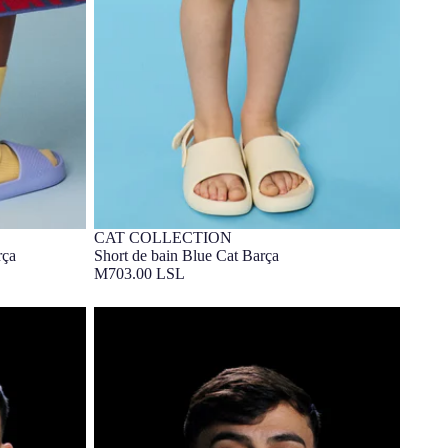
CAT COLLECTION
3-7 ANS
Barça Exclusif
rça
Short de bain Blue Cat Barça
M703.00 LSL
arça
Sweat à Capuche Grey Racing Barça