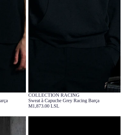
COLLECTION RACING
Unités limitées
Barça Exclusif
Barça
Sweat à Capuche Grey Racing Barça
M1,873.00 LSL
Sweat Crew Ecru Racing Barça