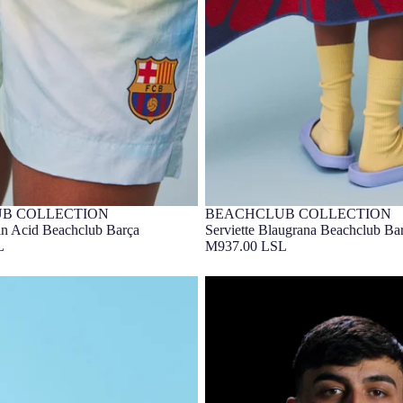
B COLLECTION
BEACHCLUB COLLECTION
lusif
Épuisé
Barça Exclusif
ain Acid Beachclub Barça
Serviette Blaugrana Beachclub Ba
L
M937.00 LSL
Cat Barça
Polo Half Zip Anthracite Racing B