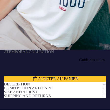
ATEMPORAL COLLECTION
T-shirt beige 1899 Barça - Femme
₱2,600.00 PHP
TAILLE
Guide des tailles
XS
S
M
L
XL
AJOUTER AU PANIER
DESCRIPTION
COMPOSITION AND CARE
SIZE AND ADJUST
SHIPPING AND RETURNS