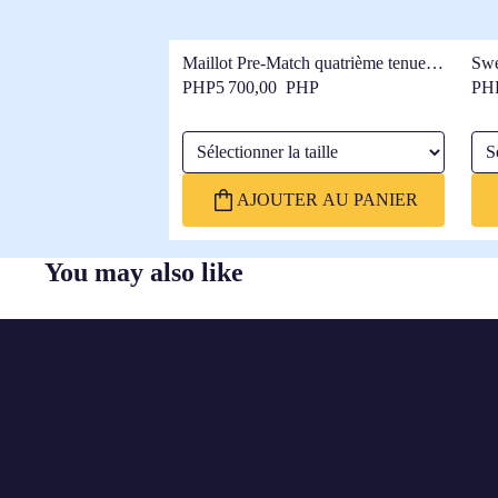
Maillot Pre-Match quatrième tenue
Swe
Femme FC Barcelone 25/26
qua
PHP5 700,00 PHP
PH
Sélectionner la taille
Séle
AJOUTER AU PANIER
You may also like
FC
BARCELONA