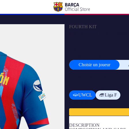
FOURTH KIT
MARÍA LEÓN | UWCL Maillot F
TAILLE
XS
S
M
L
PERSONNALISER
Choisir un joueur
Choisir
un
joueur
AJOUTER UN BADGE
UWCL
Liga F
Sous-total
DESCRIPTION