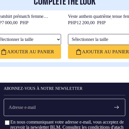
COMPLETE THE LOOK
atshirt prématch femme
Veste anthem quatrième tenue f
trième tenue FC Barcelone 25/26
FC Barcelone 25/26 – Édition Jo
P7 000,00 PHP
PHP12 200,00 PHP
ctionner la taille
Sélectionner la taille
AJOUTER AU PANIER
AJOUTER AU PANIER
ABONNEZ-VOUS À NOTRE NEWSLETTER
E-
mail
En nous communiquant votre adresse e-mail, vous acceptez de
recevoir la newsletter BLM. Consultez les
condicitions d'atach