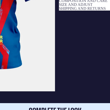
COMPOSITION AND CARE
SIZE AND ADJUST
SHIPPING AND RETURNS