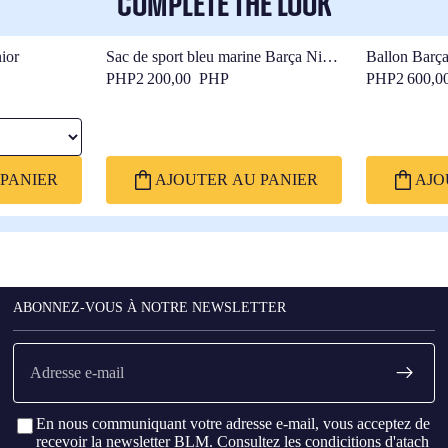
COMPLETE THE LOOK
nior
Sac de sport bleu marine Barça Nike
Ballon Barç
25/26
PHP2 200,00 PHP
PHP2 600,0
PANIER
AJOUTER AU PANIER
AJO
ABONNEZ-VOUS À NOTRE NEWSLETTER
E-
mail
En nous communiquant votre adresse e-mail, vous acceptez de
recevoir la newsletter BLM. Consultez les
condicitions d'atach