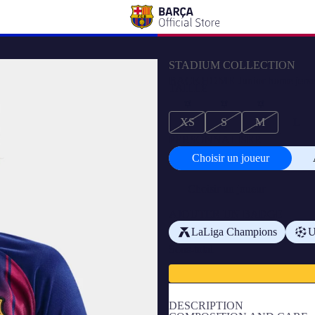
STADIUM COLLECTION
BACKHOME Junior home jersey
TAILLE
XS
S
M
L
PERSONNALISER
Choisir un joueur
Choisir
un
joueur
AJOUTER UN BADGE
LaLiga Champions
Sous-total
DESCRIPTION