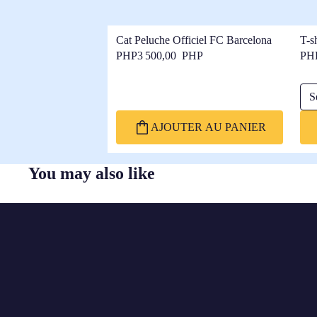
Cat Peluche Officiel FC Barcelona
T-s
Bar
PHP3 500,00 PHP
PH
Séle
AJOUTER AU PANIER
You may also like
FC
BARCELONA