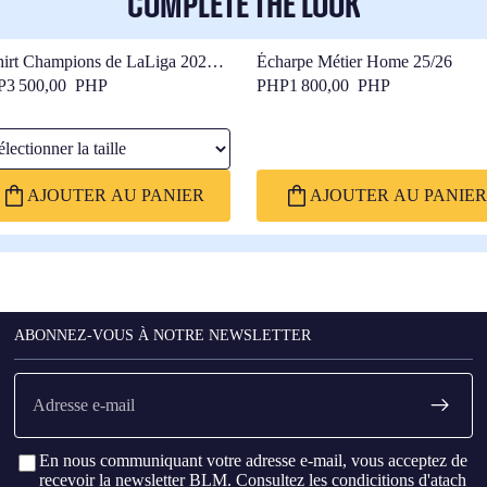
COMPLETE THE LOOK
hirt Champions de LaLiga 2026
Écharpe Métier Home 25/26
ça
P3 500,00 PHP
PHP1 800,00 PHP
ctionner la taille
AJOUTER AU PANIER
AJOUTER AU PANIER
ABONNEZ-VOUS À NOTRE NEWSLETTER
E-
mail
En nous communiquant votre adresse e-mail, vous acceptez de
recevoir la newsletter BLM. Consultez les
condicitions d'atach