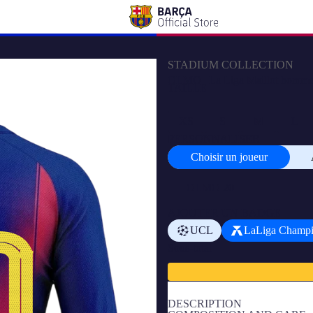
STADIUM COLLECTION
OLMO | La Liga Maillot homme 
TAILLE
XS
S
M
L
PERSONNALISER
Choisir un joueur
Choisir
un
joueur
AJOUTER UN BADGE
UCL
LaLiga Champ
Sous-total
DESCRIPTION