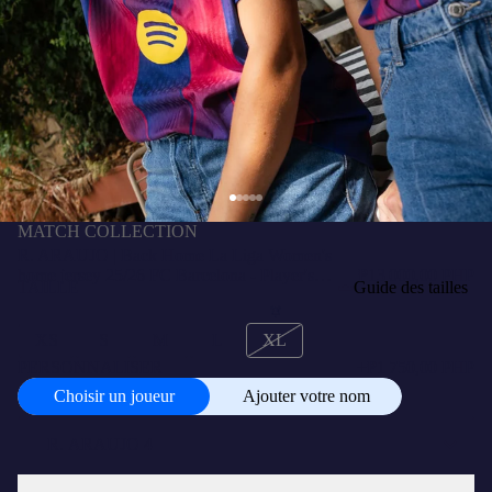
MATCH COLLECTION
R. ARAUJO | Back Home La Liga Women's
home jersey 25/26 FC Barcelona - Player's
₱13 000,00 PHP
TAILLE
Guide des tailles
Edition
XS
S
M
L
XL
PERSONNALISER
+
₱1 750,00 PHP
Choisir un joueur
Ajouter votre nom
Choisir
un
joueur