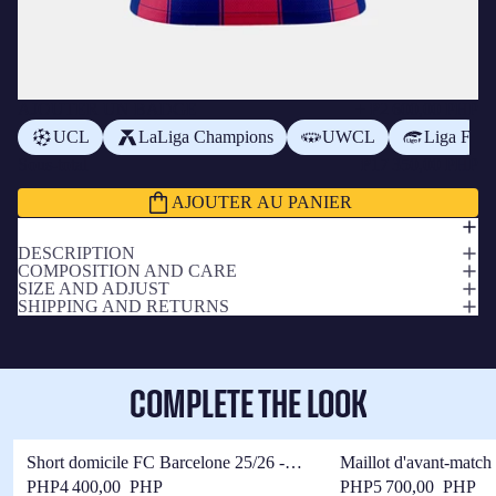
AJOUTER UN BADGE
+
₱2 600,00 PHP
UCL
LaLiga Champions
UWCL
Liga F
Sous-total
₱17 350,00 PHP
AJOUTER AU PANIER
DESCRIPTION
COMPOSITION AND CARE
SIZE AND ADJUST
SHIPPING AND RETURNS
COMPLETE THE LOOK
Short domicile FC Barcelone 25/26 -
Maillot d'avant-matc
Femme
25/26 - Femme
PHP4 400,00 PHP
PHP5 700,00 PHP