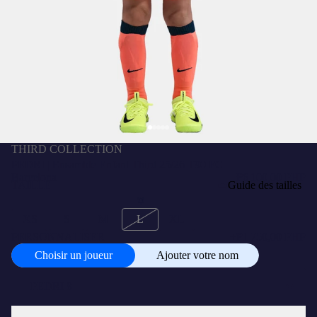
THIRD COLLECTION
PEDRI | Ensamble Enfant Third 25/26 T90 FC
Barcelona
₱6 100,00 PHP
TAILLE
Guide des tailles
XS
S
M
L
XL
PERSONNALISER
+
₱1 750,00 PHP
Choisir un joueur
Ajouter votre nom
Choisir
un
joueur