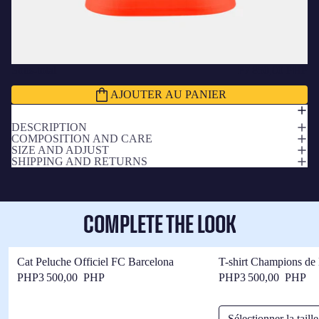
Sous-total
₱7 850,00 PHP
AJOUTER AU PANIER
DESCRIPTION
COMPOSITION AND CARE
SIZE AND ADJUST
SHIPPING AND RETURNS
COMPLETE THE LOOK
Cat Peluche Officiel FC Barcelona
T-shirt Champions de
Barça
PHP3 500,00 PHP
PHP3 500,00 PHP
Sélectionner la taille