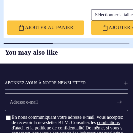
Sélectionner la taille
AJOUTER AU PANIER
AJOUTER 
You may also like
FC
BARCELONA
ABONNEZ-VOUS À NOTRE NEWSLETTER
E-
mail
En nous communiquant votre adresse e-mail, vous acceptez
de recevoir la newsletter BLM. Consultez les
condicitions
d'atach
et la
politique de confidentialité
De même, si vous y