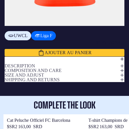
AJOUTER UN BADGE
+
$275,00 SRD
UWCL
Liga F
Sous-total
$9 365,00 SRD
AJOUTER AU PANIER
DESCRIPTION
COMPOSITION AND CARE
SIZE AND ADJUST
SHIPPING AND RETURNS
COMPLETE THE LOOK
Cat Peluche Officiel FC Barcelona
T-shirt Champions de
Barça
$SR2 163,00 SRD
$SR2 163,00 SRD