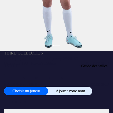
THIRD COLLECTION
KIKA | Liga F Women's third jersey 25/26 FC
Barcelona T90 - Player's Edition
$8 150,00 SRD
TAILLE
Guide des tailles
XS
S
M
L
XL
PERSONNALISER
+
$1 100,00 SRD
Choisir un joueur
Ajouter votre nom
Choisir
un
joueur