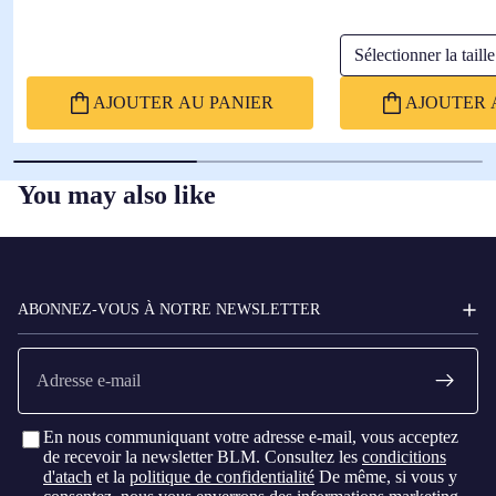
Sélectionner la taille
AJOUTER AU PANIER
AJOUTER 
You may also like
FC
BARCELONA
ABONNEZ-VOUS À NOTRE NEWSLETTER
E-
mail
En nous communiquant votre adresse e-mail, vous acceptez
de recevoir la newsletter BLM. Consultez les
condicitions
d'atach
et la
politique de confidentialité
De même, si vous y