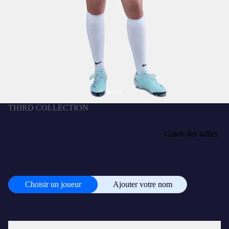
THIRD COLLECTION
VICKY | Liga F Women's third jersey 25/26 FC
Barcelona T90 - Player's Edition
$215,00 USD
TAILLE
Guide des tailles
XS
S
M
L
XL
PERSONNALISER
+
$29,00 USD
Choisir un joueur
Ajouter votre nom
Choisir
un
joueur