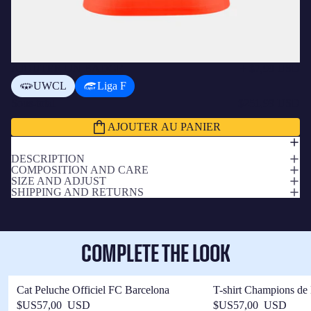
AJOUTER UN BADGE
+
$7,99 USD
UWCL
Liga F
Sous-total
$251,99 USD
AJOUTER AU PANIER
DESCRIPTION
COMPOSITION AND CARE
SIZE AND ADJUST
SHIPPING AND RETURNS
COMPLETE THE LOOK
Cat Peluche Officiel FC Barcelona
T-shirt Champions de
Barça
$US57,00 USD
$US57,00 USD