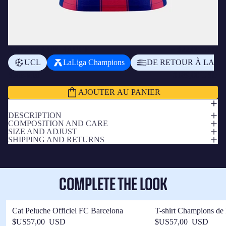
AJOUTER UN BADGE
+
$22,00 USD
UCL
LaLiga Champions
DE RETOUR À LA M
Sous-total
$189,00 USD
AJOUTER AU PANIER
DESCRIPTION
COMPOSITION AND CARE
SIZE AND ADJUST
SHIPPING AND RETURNS
COMPLETE THE LOOK
Cat Peluche Officiel FC Barcelona
T-shirt Champions de
Barça
$US57,00 USD
$US57,00 USD