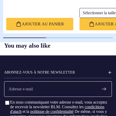
Sélectionner la taille
AJOUTER AU PANIER
AJOUTER 
You may also like
FC
BARCELONA
ABONNEZ-VOUS À NOTRE NEWSLETTER
E-
mail
En nous communiquant votre adresse e-mail, vous acceptez
de recevoir la newsletter BLM. Consultez les
condicitions
d'atach
et la
politique de confidentialité
De même, si vous y