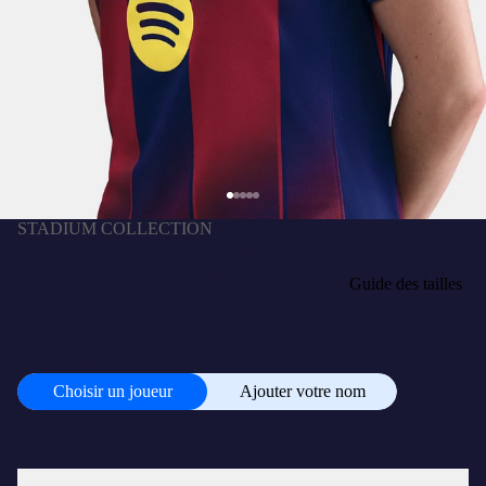
STADIUM COLLECTION
MARC BERNAL | La Liga Maillot femme
Domicile 25/26 FC Barcelona
$145,00 USD
TAILLE
Guide des tailles
XS
S
M
L
XL
PERSONNALISER
+
$29,00 USD
Choisir un joueur
Ajouter votre nom
Choisir
un
joueur