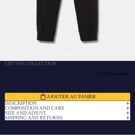
CRUYFF COLLECTION
Pantalon Noir Cruyff Barça
CFA48,700 XOF
TAILLE
Guide des tailles
S
M
L
XL
XXL
AJOUTER AU PANIER
DESCRIPTION
COMPOSITION AND CARE
SIZE AND ADJUST
SHIPPING AND RETURNS