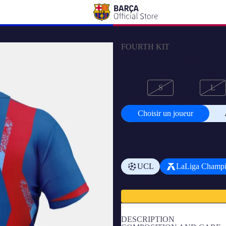
FOURTH KIT
PEDRI | La Liga Maillot Fourth
TAILLE
XS
S
M
L
PERSONNALISER
Choisir un joueur
Choisir
un
joueur
AJOUTER UN BADGE
UCL
LaLiga Champ
Sous-total
DESCRIPTION