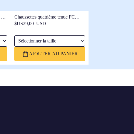
e FC
Chaussettes quatrième tenue FC
Barcelone 25/26
$US29,00 USD
Sélectionner la taille
AJOUTER AU PANIER