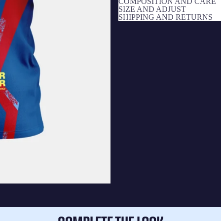
COMPOSITION AND CARE
SIZE AND ADJUST
SHIPPING AND RETURNS