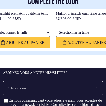
COMPLETE THE LOOK
atshirt prématch quatrième tenue
Maillot prématch quatrième tenu
Barcelone 25/26
Barcelone 25/26
S114,00 USD
$US93,00 USD
ctionner la taille
Sélectionner la taille
AJOUTER AU PANIER
AJOUTER AU PANIER
ABONNEZ-VOUS À NOTRE NEWSLETTER
E-
mail
En nous communiquant votre adresse e-mail, vous acceptez de
recevoir la newsletter BLM. Consultez les
condicitions d'atach