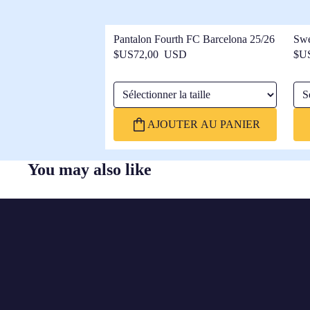
Pantalon Fourth FC Barcelona 25/26
Swe
FC 
$US72,00 USD
$U
Sélectionner la taille
Séle
AJOUTER AU PANIER
You may also like
FC
BARCELONA