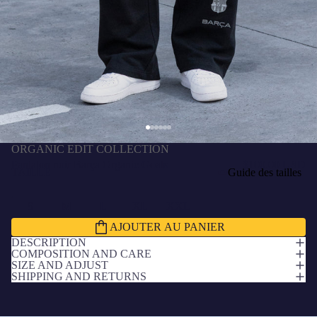
ORGANIC EDIT COLLECTION
Pantalon noir Barça Organic Goals
$100.00 USD
TAILLE
Guide des tailles
S
M
L
XL
XXL
AJOUTER AU PANIER
DESCRIPTION
COMPOSITION AND CARE
SIZE AND ADJUST
SHIPPING AND RETURNS