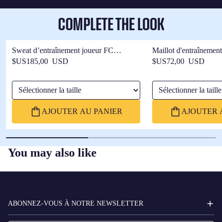
COMPLETE THE LOOK
Sweat d’entraînement joueur FC
Maillot d'entraînemen
Barcelone 25/26
Barcelone 25/26
$US185,00 USD
$US72,00 USD
Sélectionner la taille
Sélectionner la taille
AJOUTER AU PANIER
AJOUTER 
You may also like
FC
BARCELONA
ABONNEZ-VOUS À NOTRE NEWSLETTER