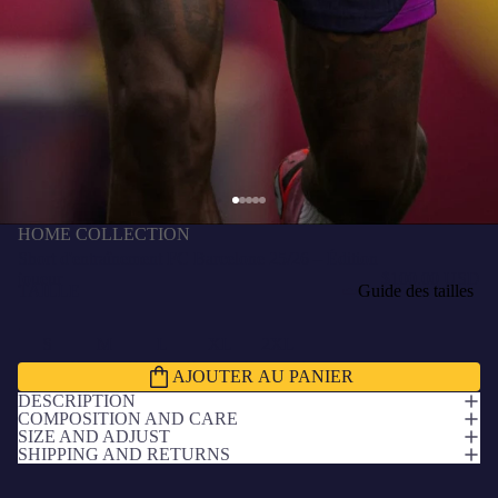
HOME COLLECTION
Short d'entraînement FC Barcelone 25/26 – Édition
joueur
$100.00 USD
TAILLE
Guide des tailles
S
M
L
XL
2XL
AJOUTER AU PANIER
DESCRIPTION
COMPOSITION AND CARE
SIZE AND ADJUST
SHIPPING AND RETURNS