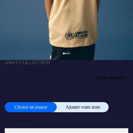
AWAY COLLECTION
ERIC | Ensemble enfant extérieur 25/26 FC
Barcelona x Kobe Bryant
$100,00 USD
TAILLE
Guide des tailles
XS
S
M
L
XL
PERSONNALISER
+
$29,00 USD
Choisir un joueur
Ajouter votre nom
Choisir
un
joueur