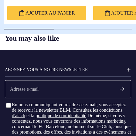
AJOUTER AU PANIER
AJOUTER 
You may also like
FC
BARCELONA
ABONNEZ-VOUS À NOTRE NEWSLETTER
E-
mail
En nous communiquant votre adresse e-mail, vous acceptez
de recevoir la newsletter BLM. Consultez les
condicitions
d'atach
et la
politique de confidentialité
De même, si vous y
consentez, nous vous enverrons des informations marketing
concernant le FC Barcelone, notamment sur le Club, ainsi que
des promotions, des offres, des invitations à des événements et