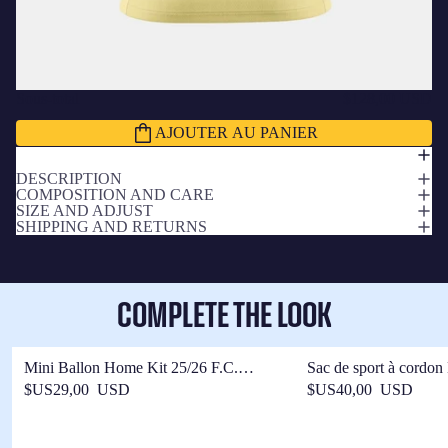
Sous-total
$128,00 USD
AJOUTER AU PANIER
DESCRIPTION
COMPOSITION AND CARE
SIZE AND ADJUST
SHIPPING AND RETURNS
COMPLETE THE LOOK
Mini Ballon Home Kit 25/26 F.C.
Sac de sport à cordon
Barcelone
extérieure F.C Barcel
$US29,00 USD
$US40,00 USD