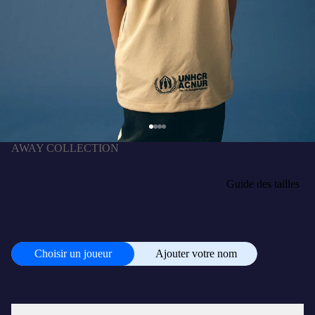
AWAY COLLECTION
PATRI | Ensemble enfant extérieur 25/26 FC
Barcelona x Kobe Bryant
$100,00 USD
TAILLE
Guide des tailles
XS
S
M
L
XL
PERSONNALISER
+
$29,00 USD
Choisir un joueur
Ajouter votre nom
Choisir
un
joueur