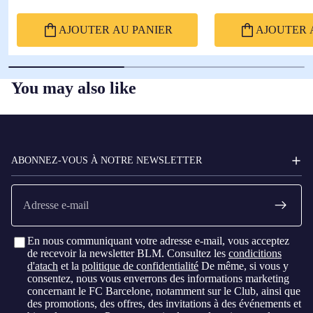
AJOUTER AU PANIER
AJOUTER 
You may also like
FC
BARCELONA
ABONNEZ-VOUS À NOTRE NEWSLETTER
E-
mail
En nous communiquant votre adresse e-mail, vous acceptez
de recevoir la newsletter BLM. Consultez les
condicitions
d'atach
et la
politique de confidentialité
De même, si vous y
consentez, nous vous enverrons des informations marketing
concernant le FC Barcelone, notamment sur le Club, ainsi que
des promotions, des offres, des invitations à des événements et