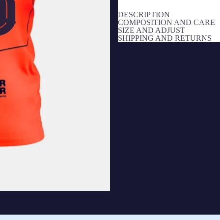
DESCRIPTION
COMPOSITION AND CARE
SIZE AND ADJUST
SHIPPING AND RETURNS