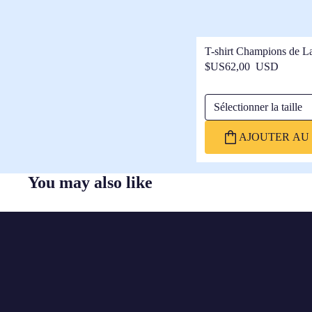
T-shirt Champions de L
Barça
$US62,00 USD
Sélectionner la taille
AJOUTER AU 
You may also like
FC
BARCELONA