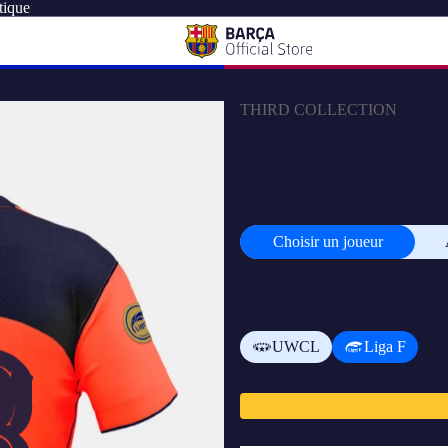
tique
THIRD COLLECTION
KIKA | Liga F Women's third jer
TAILLE
XS
S
M
L
PERSONNALISER
Choisir un joueur
Choisir
un
joueur
AJOUTER UN BADGE
UWCL
Liga F
Sous-total
Fractionnez votre achat en plusi