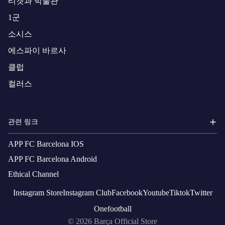
티켓과 박물관
1군
소시스
에스파이 바르사
클럽
컬러스
관련 링크
APP FC Barcelona IOS
APP FC Barcelona Android
Ethical Channel
Instagram
Store
Instagram
Club
Facebook
Youtube
Tiktok
Twitter
Onefootball
© 2026
Barça Official Store