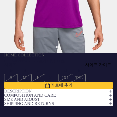
HOME COLLECTION
FC Barcelona 25/26 트레이닝 셔츠
₩100,100 KRW
사이즈
사이즈 가이드
S
M
L
XL
2XL
3XL
카트에 추가
DESCRIPTION
COMPOSITION AND CARE
SIZE AND ADJUST
SHIPPING AND RETURNS