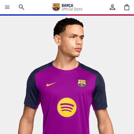
카
트
에
있
는
총
품
목
수:
0