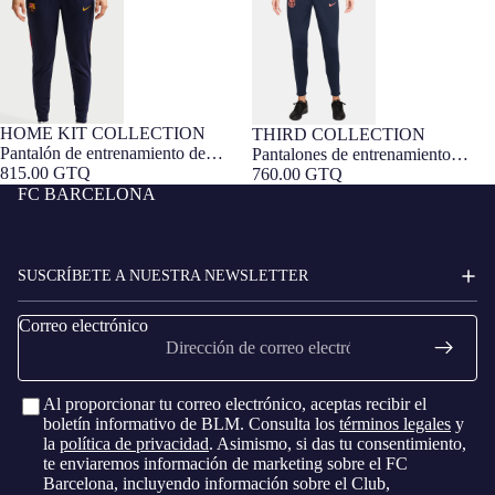
Barcelona - Mujer
HOME KIT COLLECTION
THIRD COLLECTION
Pantalón de entrenamiento de
Pantalones de entrenamiento
mujer FC Barcelona 26/27
815.00 GTQ
tercera equipación 25/26 T90 FC
760.00 GTQ
FC BARCELONA
Barcelona - Mujer
SUSCRÍBETE A NUESTRA NEWSLETTER
Correo electrónico
Al proporcionar tu correo electrónico, aceptas recibir el
boletín informativo de BLM. Consulta los
términos legales
y
la
política de privacidad
. Asimismo, si das tu consentimiento,
te enviaremos información de marketing sobre el FC
Barcelona, ​​incluyendo información sobre el Club,