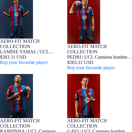
Camiseta hombre primera
primera equipación 26/27 FC
equipación 26/27 FC Barcelona -
Barcelona - Edición Jugador
Edición Jugador
AERO-FIT MATCH
Edición Jugador
COLLECTION
AERO-FIT MATCH
Edición Jugador
LAMINE YAMAL | UCL
COLLECTION
Camiseta hombre primera
$283.31 USD
PEDRI | UCL Camiseta hombre
equipación 26/27 FC Barcelona -
Rep your favourite player
primera equipación 26/27 FC
$283.31 USD
Edición Jugador
Barcelona - Edición Jugador
Rep your favourite player
RAPHINHA | UCL Camiseta
GAVI | UCL Camiseta hombre
hombre primera equipación 26/27
primera equipación 26/27 FC
FC Barcelona - Edición Jugador
Barcelona - Edición Jugador
AERO-FIT MATCH
AERO-FIT MATCH
Edición Jugador
Edición Jugador
COLLECTION
COLLECTION
RAPHINHA | UCL Camiseta
GAVI | UCL Camiseta hombre