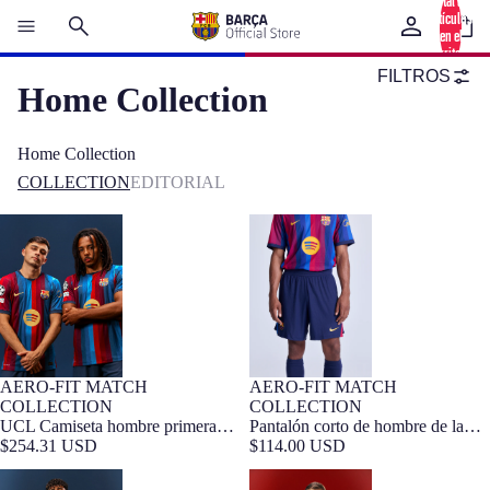
Total de
artículos
en el
carrito: 0
FILTROS
Home Collection
Home Collection
COLLECTION
EDITORIAL
UCL Camiseta hombre primera
Pantalón corto de hombre de la
equipación 26/27 FC Barcelona -
primera equipación FC Barcelona
Edición Jugador
26/27 - Edición Jugador
AERO-FIT MATCH
AERO-FIT MATCH
Edición Jugador
Edición Jugador
COLLECTION
COLLECTION
Pantalón corto de hombre de la
UCL Camiseta hombre primera
primera equipación FC Barcelona
$114.00 USD
equipación 26/27 FC Barcelona -
$254.31 USD
26/27 - Edición Jugador
Edición Jugador
LAMINE YAMAL | UCL
PEDRI | UCL Camiseta hombre