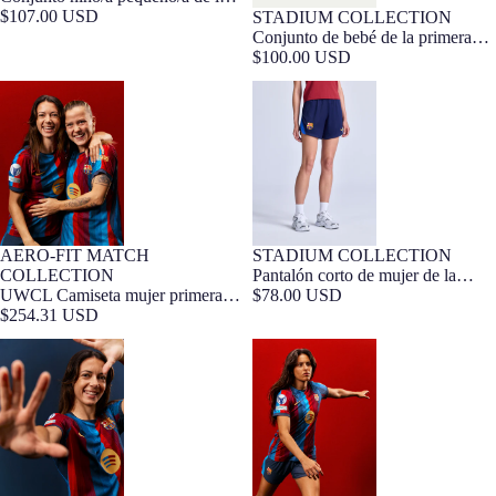
primera equipación 26/27 FC
$107.00 USD
STADIUM COLLECTION
0-36 MESES
Barça Exclusivo
Barcelona
Conjunto de bebé de la primera
equipación FC Barcelona 26/27
$100.00 USD
UWCL Camiseta mujer primera
Pantalón corto de mujer de la
equipación 26/27 FC Barcelona -
primera equipación FC Barcelona
Edición Jugador
26/27
STADIUM COLLECTION
AERO-FIT MATCH
FIT MUJER
Edición Jugador
Pantalón corto de mujer de la
COLLECTION
primera equipación FC Barcelona
$78.00 USD
UWCL Camiseta mujer primera
26/27
equipación 26/27 FC Barcelona -
$254.31 USD
Edición Jugador
AITANA | UWCL Camiseta
KIKA | UWCL Camiseta mujer
mujer primera equipación 26/27
primera equipación 26/27 FC
FC Barcelona - Edición Jugador
Barcelona - Edición Jugador