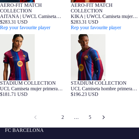
AERO-FIT MATCH
AERO-FIT MATCH
FIT MUJER
Edición Jugador
FIT MUJER
Edición Jugador
COLLECTION
COLLECTION
AITANA | UWCL Camiseta
KIKA | UWCL Camiseta mujer
mujer primera equipación 26/27
$283.31 USD
primera equipación 26/27 FC
$283.31 USD
FC Barcelona - Edición Jugador
Rep your favourite player
Barcelona - Edición Jugador
Rep your favourite player
UCL Camiseta mujer primera
UCL Camiseta hombre primera
equipación 26/27 FC Barcelona
equipación 26/27 FC Barcelona -
Manga larga
STADIUM COLLECTION
STADIUM COLLECTION
FIT MUJER
Barça Exclusivo
Barça Exclusivo
UCL Camiseta mujer primera
UCL Camiseta hombre primera
equipación 26/27 FC Barcelona
$181.71 USD
equipación 26/27 FC Barcelona -
$196.23 USD
Manga larga
1
2
…
5
FC BARCELONA