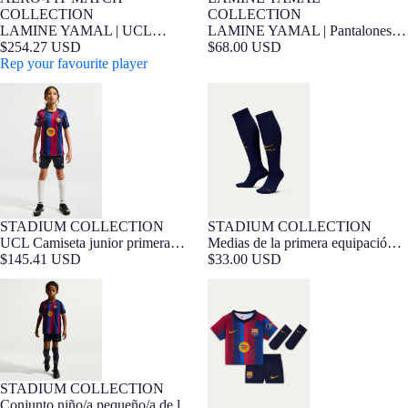
7-16 AÑOS
Barça Exclusivo
7-16 AÑOS
Edición Jugador
COLLECTION
COLLECTION
LAMINE YAMAL | Pantalones
LAMINE YAMAL | UCL
cortos junior del primer
$68.00 USD
Camiseta junior primera
$254.27 USD
equipamiento 26/27 FC Barcelona
equipación 26/27 FC Barcelona -
Rep your favourite player
Edición Jugador
UCL Camiseta junior primera
Medias de la primera equipación
equipación 26/27 FC Barcelona
FC Barcelona 26/27
STADIUM COLLECTION
STADIUM COLLECTION
7-16 AÑOS
Barça Exclusivo
UCL Camiseta junior primera
Medias de la primera equipación
equipación 26/27 FC Barcelona
$145.41 USD
FC Barcelona 26/27
$33.00 USD
Conjunto niño/a pequeño/a de la
Conjunto de bebé de la primera
primera equipación 26/27 FC
equipación FC Barcelona 26/27
Barcelona
STADIUM COLLECTION
3-7 AÑOS
Barça Exclusivo
Conjunto niño/a pequeño/a de la