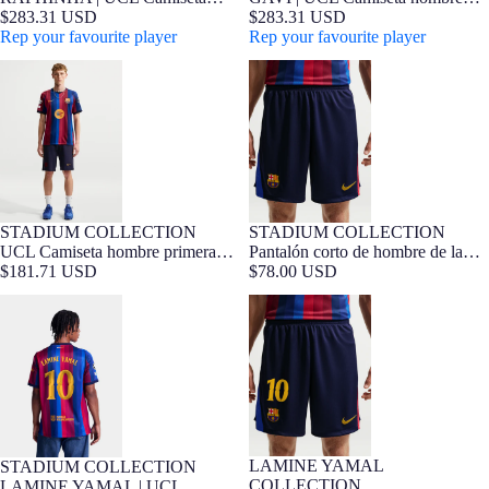
hombre primera equipación 26/27
$283.31 USD
primera equipación 26/27 FC
$283.31 USD
FC Barcelona - Edición Jugador
Rep your favourite player
Barcelona - Edición Jugador
Rep your favourite player
UCL Camiseta hombre primera
Pantalón corto de hombre de la
equipación 26/27 FC Barcelona
primera equipación FC Barcelona
26/27
STADIUM COLLECTION
STADIUM COLLECTION
Barça Exclusivo
UCL Camiseta hombre primera
Pantalón corto de hombre de la
equipación 26/27 FC Barcelona
$181.71 USD
primera equipación FC Barcelona
$78.00 USD
26/27
LAMINE YAMAL | UCL
LAMINE YAMAL | Pantalones
Camiseta hombre primera
cortos del primer equipamiento
equipación 26/27 FC Barcelona
26/27 FC Barcelona
LAMINE YAMAL
STADIUM COLLECTION
Barça Exclusivo
Barça Exclusivo
COLLECTION
LAMINE YAMAL | UCL