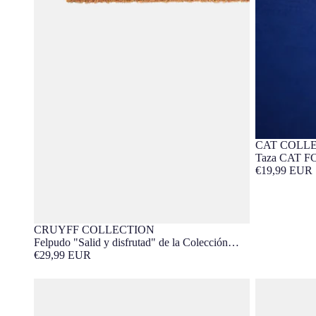
CAT COLL
Barça Ex
Taza CAT FC
€19,99 EUR
CRUYFF COLLECTION
Barça Exclusivo
Felpudo "Salid y disfrutad" de la Colección
Johan Cruyff
€29,99 EUR
Imán Star Glass Barça
Imán Fan Gla