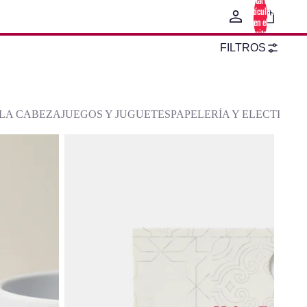
Total de
artículos
en el
carrito: 0
FILTROS
LA CABEZA
JUEGOS Y JUGUETES
PAPELERÍA Y ELECTRÓN
Imán Mosaic Glass Barça