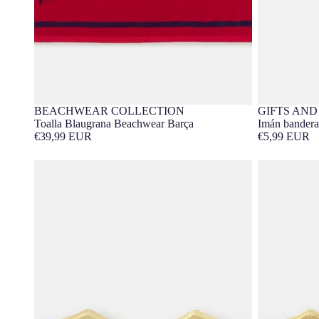
BEACHWEAR COLLECTION
GIFTS AND
Barça Exclusivo
Toalla Blaugrana Beachwear Barça
Imán bandera
€39,99 EUR
€5,99 EUR
Imán Escudo Dorado F.C. Barcelona
Imán Escudo