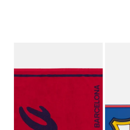
Toalla Blaugrana Beachwear Barça
Imán bandera