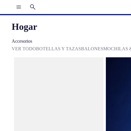
Hogar
Accesorios
VER TODO
BOTELLAS Y TAZAS
BALONES
MOCHILAS 
Felpudo "Salid y disfrutad" de la Colección
Taza CAT FC
Johan Cruyff