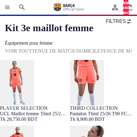
total
d’articles
dans le
panier: 0
FILTRES
Kit 3e maillot femme
Équipement pour femme
VOIR TOUT
TENUE DE MATCH DOMICILE
TENUE DE MAT
UCL Maillot femme Third 25/26
Pantalon Third 25/26 T90 FC
T90 FC Barcelona - Édition
Barcelona - Femme
Joueur
PLAYER SELECTION
THIRD COLLECTION
FIT FEMME
Édition Joueur
UCL Maillot femme Third 25/26
Pantalon Third 25/26 T90 FC
T90 FC Barcelona - Édition
Tk 28,750.00 BDT
Barcelona - Femme
Tk 8,900.00 BDT
Joueur
UCL Maillot femme Third 25/26
UWCL Women's third jersey
T90 FC Barcelona
25/26 FC Barcelona T90 - Player's