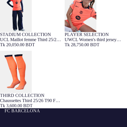
Edition
STADIUM COLLECTION
PLAYER SELECTION
FIT FEMME
FIT FEMME
Édition Joueur
UCL Maillot femme Third 25/26
UWCL Women's third jersey
T90 FC Barcelona
Tk 20,050.00 BDT
25/26 FC Barcelona T90 - Player's
Tk 28,750.00 BDT
Edition
Chaussettes Third 25/26 T90 FC
Barcelona
THIRD COLLECTION
Chaussettes Third 25/26 T90 FC
Barcelona
Tk 3,600.00 BDT
FC BARCELONA